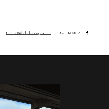
Contact@lacledesvosges.com
+33 6 14110152