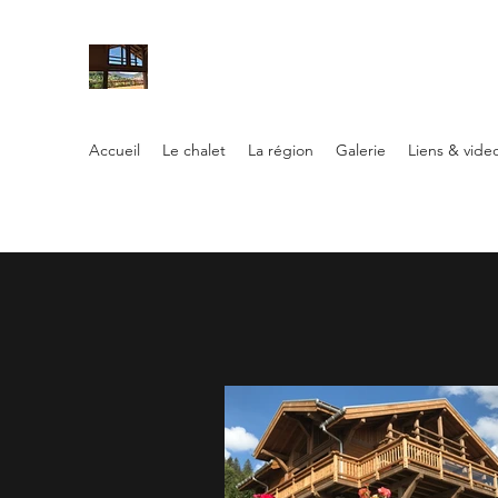
La Tanière
Chalet 10-12 personnes - Gérardmer
Accueil
Le chalet
La région
Galerie
Liens & vide