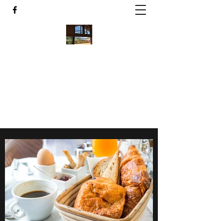
La Tanière
Chalet 10-12 personnes - Gérardmer
Contact@lacledesvosges.com
+33 6 14110152